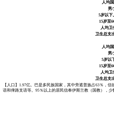
人均国
男
5岁以下儿
15岁至6
人均卫生
卫生总支出
人均国
男
5岁以
15岁至6
人均卫生
卫生总支出
【人口】1.97亿。巴是多民族国家，其中旁遮普族占63％，
语和俾路支语等。95％以上的居民信奉伊斯兰教（国教），少数信奉