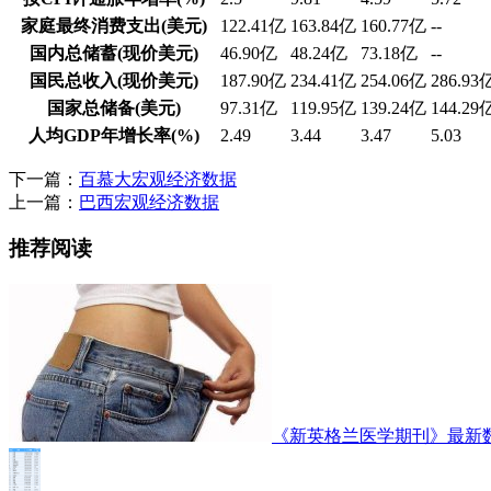
家庭最终消费支出(美元)
122.41亿
163.84亿
160.77亿
--
国内总储蓄(现价美元)
46.90亿
48.24亿
73.18亿
--
国民总收入(现价美元)
187.90亿
234.41亿
254.06亿
286.93
国家总储备(美元)
97.31亿
119.95亿
139.24亿
144.29
人均GDP年增长率(%)
2.49
3.44
3.47
5.03
下一篇：
百慕大宏观经济数据
上一篇：
巴西宏观经济数据
推荐阅读
《新英格兰医学期刊》最新