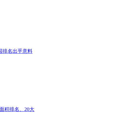
国排名出乎意料
面积排名、20大