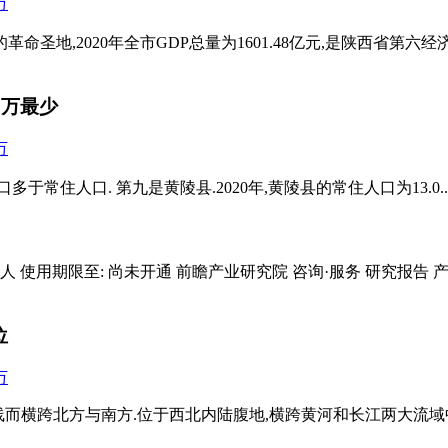
我国的革命圣地,2020年全市GDP总量为1601.48亿元,是陕西省
5万最少
多于常住人口. 第九是黄陵县.2020年,黄陵县的常住人口为13.0..
份 单位:人 使用期限至: 尚未开通 前瞻产业研究院 咨询·服务 研究
位
河一线而横跨北方与南方.位于西北内陆腹地,横跨黄河和长江两大流