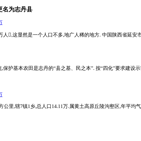
更名为志丹县
69万人,这显然是一个人口不多,地广人稀的地方. 中国陕西省延
统,保护基本农田是志丹的“县之基、民之本”. 按“四化”要求建设
,辖7镇1乡,总人口14.11万.属黄土高原丘陵沟壑区,年平均气温8