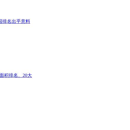
国排名出乎意料
面积排名、20大