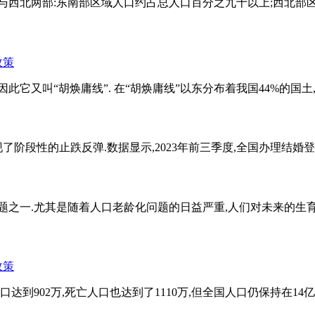
西北两部:东南部区域人口约占总人口百分之九十以上;西北部区域
又叫“胡焕庸线”. 在“胡焕庸线”以东分布着我国44%的国土,以
阶段性的止跌反弹.数据显示,2023年前三季度,全国办理结婚登记为5
之一.尤其是随着人口老龄化问题的日益严重,人们对未来的生育率
到902万,死亡人口也达到了1110万,但全国人口仍保持在14亿.专家