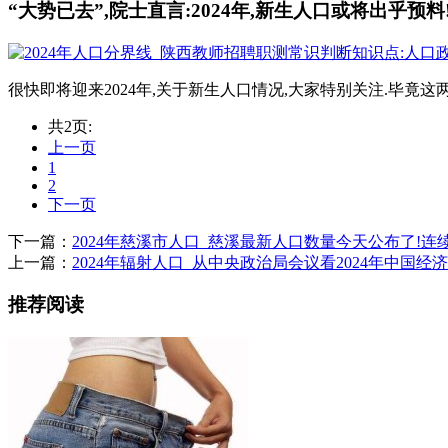
“大势已去”,院士直言:2024年,新生人口或将出乎预料
很快即将迎来2024年,关于新生人口情况,大家特别关注.毕竟这两
共2页:
上一页
1
2
下一页
下一篇：
2024年慈溪市人口_慈溪最新人口数量今天公布了!连
上一篇：
2024年辐射人口_从中央政治局会议看2024年中国经
推荐阅读