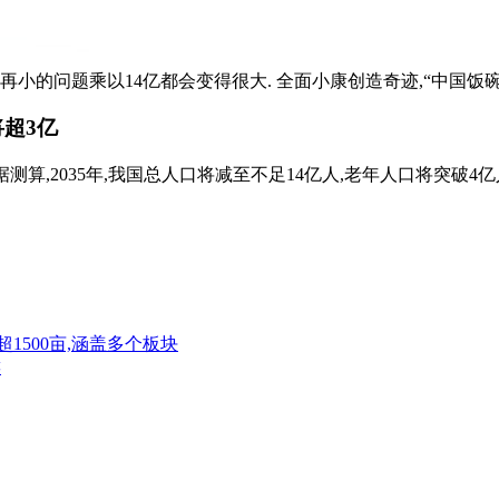
小的问题乘以14亿都会变得很大. 全面小康创造奇迹,“中国饭碗”端
超3亿
.据测算,2035年,我国总人口将减至不足14亿人,老年人口将突破4亿人.2
超1500亩,涵盖多个板块
族