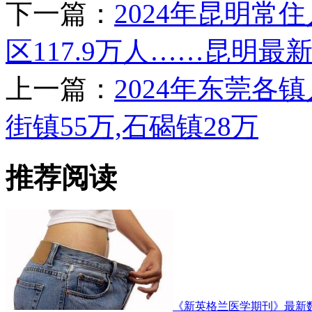
下一篇：
2024年昆明常住
区117.9万人……昆明最
上一篇：
2024年东莞各
街镇55万,石碣镇28万
推荐阅读
《新英格兰医学期刊》最新