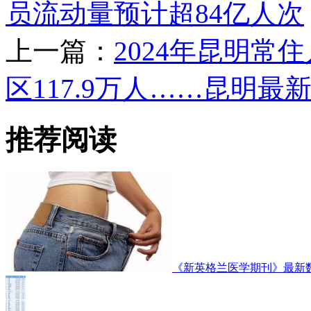
员流动量预计超84亿人次
上一篇：
2024年昆明常住
区117.9万人……昆明最
推荐阅读
《新英格兰医学期刊》最新