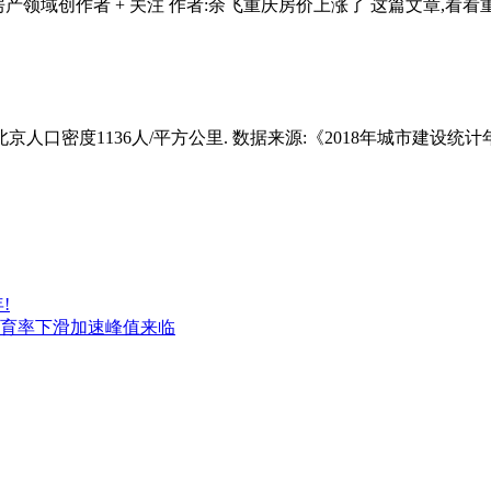
产领域创作者 + 关注 作者:余飞重庆房价上涨了 这篇文章,看看重庆
北京人口密度1136人/平方公里. 数据来源:《2018年城市建设统计
!
值生育率下滑加速峰值来临