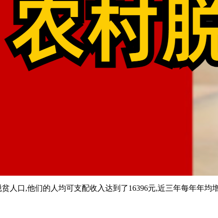
口,他们的人均可支配收入达到了16396元,近三年每年年均增加都在