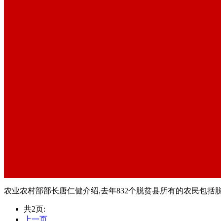
农业农村部部长唐仁健介绍,去年832个脱贫县所有的农民包括脱贫人
共2页:
上一页