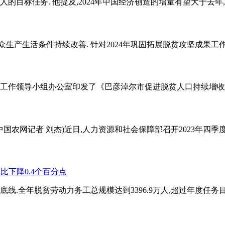
0万人的目标任务. 他提及,2024年中国经济创造的增量有望大于去年
产生活条件持续改善. 针对2024年巩固拓展脱贫攻坚成果工作,邓
兴工作领导小组办公室印发了《巴彦淖尔市促进脱贫人口持续增收若干措
中国农网记者 刘杰)近日,人力资源和社会保障部召开2023年四季度
.全年脱贫劳动力务工总规模达到3396.9万人,超过年度任务目标37