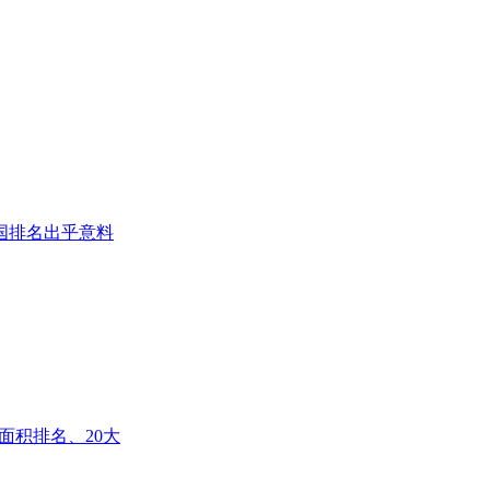
国排名出乎意料
面积排名、20大