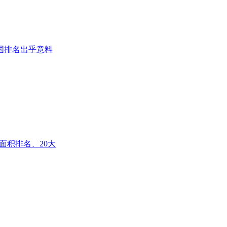
国排名出乎意料
面积排名、20大