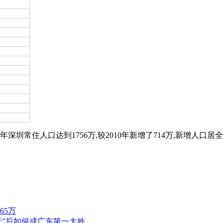
圳常住人口达到1756万,较2010年新增了714万,新增人口居全
65万
三迁”后如何成广东第一大姓