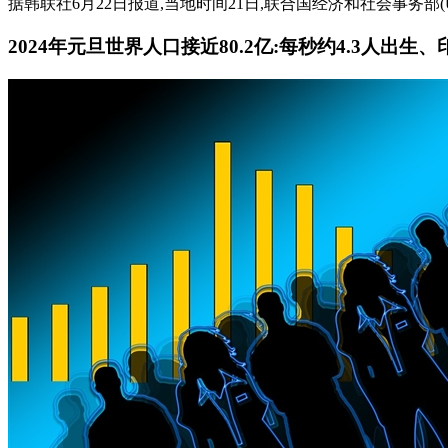
据韩联社6月22日报道,当地时间21日,联合国经济和社会事务部(UN
2024年元旦世界人口接近80.2亿:每秒约4.3人出生