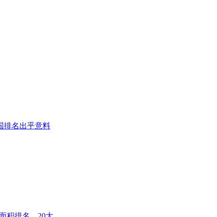
国排名出乎意料
面积排名、20大