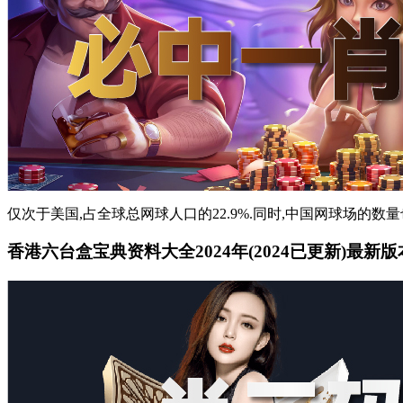
仅次于美国,占全球总网球人口的22.9%.同时,中国网球场的数量也为
香港六台盒宝典资料大全2024年(2024已更新)最新版本 -