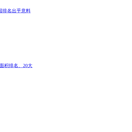
国排名出乎意料
面积排名、20大