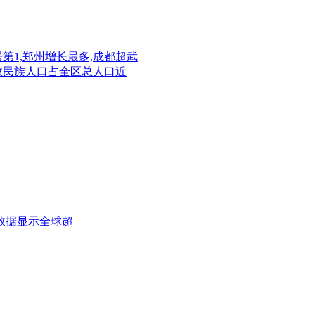
稳居第1,郑州增长最多,成都超武
少数民族人口占全区总人口近
数据显示全球超