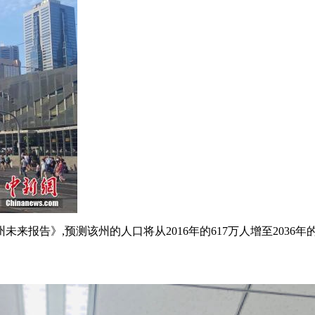
来报告》,预测该州的人口将从2016年的617万人增至2036年的8