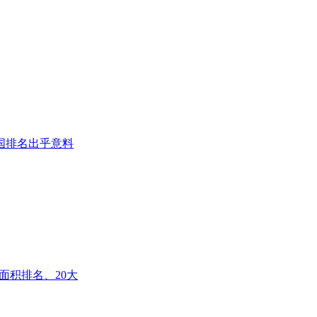
国排名出乎意料
面积排名、20大