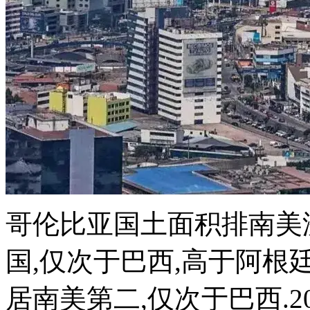
哥伦比亚国土面积排南美
国,仅次于巴西,高于阿根廷
居南美第二,仅次于巴西.202