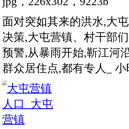
jpg，226x302，9223b
面对突如其来的洪水,大
决策,大屯营镇、村干部们
预警,从暴雨开始,靳江
群众居住点,都有专人_ 小