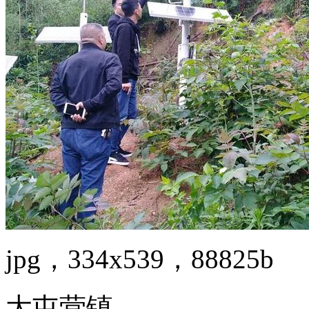
jpg，334x539，88825b
大屯营镇