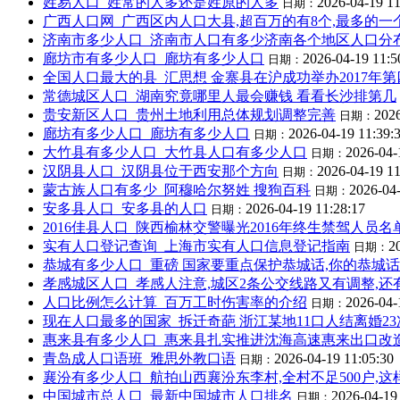
姓易人口_姓常的人多还是姓原的人多
2026-04-19 11
日期：
广西人口网_广西区内人口大县,超百万的有8个,最多的一个
济南市多少人口_济南市人口有多少济南各个地区人口分布
廊坊市有多少人口_廊坊有多少人口
2026-04-19 11:5
日期：
全国人口最大的县_汇思想 金寨县在沪成功举办2017年
常德城区人口_湖南究竟哪里人最会赚钱 看看长沙排第几
贵安新区人口_贵州土地利用总体规划调整完善
2026
日期：
廊坊有多少人口_廊坊有多少人口
2026-04-19 11:39:
日期：
大竹县有多少人口_大竹县人口有多少人口
2026-04-
日期：
汉阴县人口_汉阴县位于西安那个方向
2026-04-19 11
日期：
蒙古族人口有多少_阿穆哈尔努姓 搜狗百科
2026-04-
日期：
安多县人口_安多县的人口
2026-04-19 11:28:17
日期：
2016佳县人口_陕西榆林交警曝光2016年终生禁驾人员名
实有人口登记查询_上海市实有人口信息登记指南
2
日期：
恭城有多少人口_重磅 国家要重点保护恭城话,你的恭城
孝感城区人口_孝感人注意,城区2条公交线路又有调整,
人口比例怎么计算_百万工时伤害率的介绍
2026-04-
日期：
现在人口最多的国家_拆迁奇葩 浙江某地11口人结离婚23
惠来县有多少人口_惠来县扎实推进沈海高速惠来出口改
青岛成人口语班_雅思外教口语
2026-04-19 11:05:30
日期：
襄汾有多少人口_航拍山西襄汾东李村,全村不足500户,
中国城市总人口_最新中国城市人口排名
2026-04-19
日期：