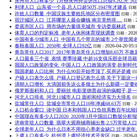
永州市人口有多少_1月份永州外贸进出口总值9.2亿元 
利津人口_山东省一个县,总人口超50万,1947年才建县
日期
许姓人口数量_中国汉族主要姓氏地区分布密度图
2
日期：
宿迁城区人口_江苏哪里人最会赚钱 南京竟然排.....
日期：
娄底市区人口_用市场的力量填充城市 专访娄底林武
日期
体育人口的判定标准_老年人休闲体育现状调查
2026
日期：
中国有多少城市人口_中国有几个带京的城市 2个举世闻
春秋各国人口_2050年 全球人口92亿
2026-04-20 05:
日期：
青岛常住人口2017_2017年青岛常住人口增加8.65万 
人口最多三个省_表情 赛季珍藏 中超16支俱乐部全球员
我国人口政策的变化_中国人口 人口政策的演变,折射时
我国老龄人口比例_为什么90后开始秃顶了,买房还是难
日
户籍人口表怎么填_户籍人口登记表怎么填,关于下面这一
清朝人口增长_大清国损失这么多领土为什么新疆一定要
俄罗斯面积和人口_爱丽丝 电影里德普叔演的疯帽子,是
河北人口排名_河北11城市人口 面积和经济实力大排名
日
盐城常住人口_盐城全市常住人口10年净减68.63万
2
日期：
人口机会窗口_读中国 日本和韩国人口负担系数百年比较图 ,回
中国现在有多少人口2020_2020年3月中国出口数据分析报
济南常驻人口数量_翡翠大观商铺商铺出售,2.5万常驻人口
全球老年人口_为什么日本不用担心养老金缺口 过半老年
上虞人口有多少_杭州湾上虞经济技术开发区
2026-0
日期：