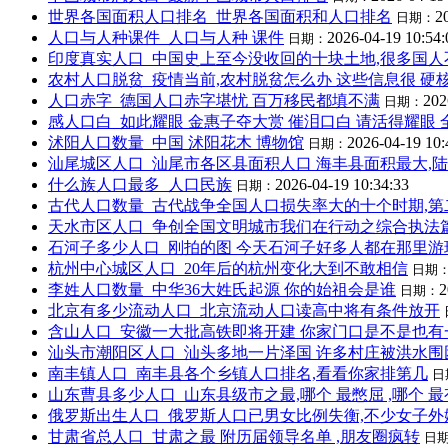
世界各国面积人口排名_世界各国面积和人口排名
2
日期：
人口与人种课件_人口与人种 课件
2026-04-19 10:54:
日期：
印度真实人口_中国史上至今没收回的十块土地,很多国人
农村人口脱贫_疫情当前,农村脱贫怎么办 这些信息很 硬
人口赤字_德国人口赤字堪忧 百万移民都填不满
202
日期：
感人口白_如此耀眼 金惠子夺大赏 催泪口白 请活得耀眼
沭阳人口数量_中国 沭阳花木 博物馆
2026-04-19 10:
日期：
汕尾城区人口_汕尾市各区县面积人口 海丰县面积最大,
什么族人口最多_人口民族
2026-04-19 10:34:33
日期：
古代人口数量_古代战争全国人口损失率大的十个时期,第二
天水市区人口_争创全国文明城市我们在行动之综合执法
石河子多少人口_刚拍的图 今天石河子好多人都在那里游
杭州中心城区人口_20年后的杭州变化大到不敢相信
日期
李姓人口数量_中华36大姓氏起源 你的始祖会是谁
2
日期：
北京有多少流动人口_北京流动人口读高中将有条件放开
含山人口_安徽一大批高铁即将开建 你家门口是不是也有
汕头市潮阳区人口_汕头多地一片泽国 许多村庄被洪水围
南丰镇人口_南丰县各个乡镇人口排名,看看你家排第几
日
山东曹县多少人口_山东县级市之最,哪个 最憋屈 ,哪个 最
俄罗斯出生人口_俄罗斯人口已男女比例失衡,不少女子外
甘肃省总人口_甘肃之最 附历届领导名单 ,朋友圈疯转
日