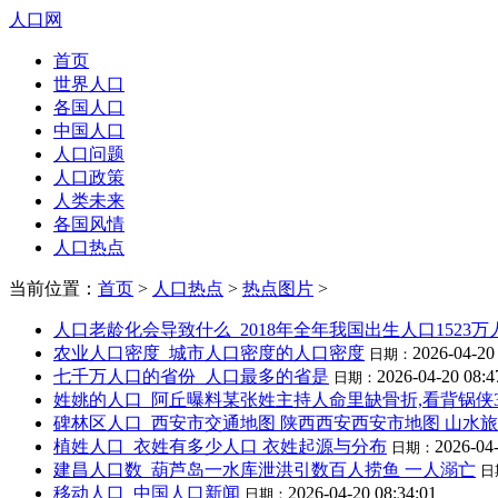
人口网
首页
世界人口
各国人口
中国人口
人口问题
人口政策
人类未来
各国风情
人口热点
当前位置：
首页
>
人口热点
>
热点图片
>
人口老龄化会导致什么_2018年全年我国出生人口1523万
农业人口密度_城市人口密度的人口密度
2026-04-20
日期：
七千万人口的省份_人口最多的省是
2026-04-20 08:4
日期：
姓姚的人口_阿丘曝料某张姓主持人命里缺骨折,看背锅侠
碑林区人口_西安市交通地图 陕西西安西安市地图 山水
植姓人口_衣姓有多少人口 衣姓起源与分布
2026-04-
日期：
建昌人口数_葫芦岛一水库泄洪引数百人捞鱼 一人溺亡
日
移动人口_中国人口新闻
2026-04-20 08:34:01
日期：