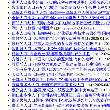
中国人口密度分布_人口的疏密程度可以用什么图来表示
襄阳常住人口有多少_2017年最新留汉毕业生落户流程及
乌鲁木齐有多少人口_新疆唯一 乌鲁木齐入选国家 城市双
全球人口比例_在城市地区居住的世界人口的大致比例是
蔡昉人口红利_蔡昉 接棒 人口红利 改革挖掘经济新潜力 
湖州人口数量_湖州图片
2026-04-20 06:19:13
日期：
日本人口峰值_新闻中心 惠州颐讯信息技术有限公司 国
白族的人口_大理白族自治州的人口民族
2026-04-20
日期：
姓杜的人口_中国人口最多的五大姓,有你的姓吗
202
日期：
深圳城人口_城市信用综合指数排名 福州位列全国第三
日
婚龄人口_淘金热土 柬埔寨 婴儿潮时代的来临
2026-
日期：
方姓的人口_中国人口最多的五大姓,有你的姓吗
202
日期：
雅居乐人口_拒绝炒房客,好房子应该留给认真生活的人
日
习水有多少人口_重庆出发1个半小时 立即拥有20度的夏
天津人口碑_口碑交流社区 易车
2026-04-20 05:54:09
日期：
于都县人口有多少_江西这17个地方获中央投资6100万元
宣威有多少人口_云南宣威市区有多少人口
2026-04-
日期：
定兴县人口_重磅 定兴这个镇要上天 被中央点名了
日期：
铜仁市多少人口_贵州省铜仁地区江口县93亩短平快项目
那个民族人口最多_我国为什么把汉族以外的55个民族称
屏南县人口_屏南县新版行政区划图正式出版 具有良好的