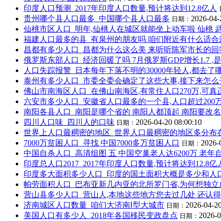
印度人口预测_2017年印度人口数量,预计将达到12.8亿人
贵州哪个县人口最多_中国哪个县人口最多
2026-04-
日期：
仙桃市区人口_明年,仙桃人在城区就能坐上动车啦 仙桃 
福建人口最多的县_有泉州的朋友吗 咱们附近有什么适合
昌都有多少人口_昌都为什么这么美 来听听陈军市长的回
俄罗斯东部人口_经济回暖了吗 7月俄罗斯GDP增长1.7 
人口失踪报警_日本每年下落不明的30000年轻人,都去了
泰州有多少人口_市委全委会确定了这些大事,接下来怎么干 
佛山市南海区人口_在佛山南海区,有常住人口270万,可
六安市多少人口_安徽省人口最多的一个县,人口超过200
南阳各县人口_南阳是哪个省的 南阳人都顶起 南阳要改名
四川人口味_四川人的口味
2026-04-20 08:00:10
日期：
世界上人口最稠密的地区_世界人口最稠密的地区多分布
7000万贫困人口_寻找 中国7000多万贫困人口
2026-
日期：
中国自杀人口_高清组图 五 中国空巢老人达6200万 老年
印度总人口2017_2017年印度人口数量,预计将达到12.8亿
印度多大面积多少人口_印度的国土面积大概是多少和人
帕劳面积人口_巴布亚新几内亚的北所罗门省,为何想独立
营山县多少人口_营山人,本地这些地方您去过几处 还认
济南城区人口数量_咱们大济南Ⅰ型大城市
2026-04-20
日期：
美国人口有多少人_2018年各国移民变政盘点
2026-0
日期：