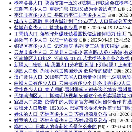
榆林各县人口_陕西省第十五次zf法制工作联席会在榆林
江阴有多少人口_重磅消息 江阴又成为全省试点了
2
日期：
平江县有多少人口_岳阳市平江县有多少人口
2026-0
日期：
城市人口疏散_荆州古城计划迁出6.2万人 人口疏散分五
盐城市多少人口_盐城有多少县
2026-04-19 12:47:34
日期：
丁蜀镇人口_落笔邳州碾庄镇看国投信达如何助力 徐工
日
襄阳有多少人口_汉江一桥夜景
2026-04-19 12:41:52
日期：
铜梁区有多少人口_记忆重庆 系列 第三站 重庆铜梁
日期：
云梦县多少人口_云梦县人口多少,富有吗 人称小香港,有
河南地区人口排名_河南省2016年艺术类统考专业合格线
新疆人口密度_读 我国人口分布图 回答下列问题 1 上海市
德国人口数_为啥不敢去德国炒房 低房价的秘密
202
日期：
澳门常住人口_2018年广东省人口增量全国第一,深圳增加49
曲靖人口有多少人口_云南省有多少个县,各县有多少人口
雷州多少人口_春节期间,雷州很多人都去这个地方,雷州
无锡滨湖区人口_抓嫖现场视频 安徽这个会所卖淫嫖娼 30
宜昌人口总数_疫情中的大数据 官方与民间如何合作,打
西班牙人口数量_182816人 巴塞市长要求允许孩子出门
姓朱的人口_齐姓有多少人口 齐姓起源及分布
2026-
日期：
姓章的人口_齐姓有多少人口 齐姓起源及分布
2026-
日期：
郗姓人口_日本人的奇葩姓氏是怎么来的
2026-04-19
日期：