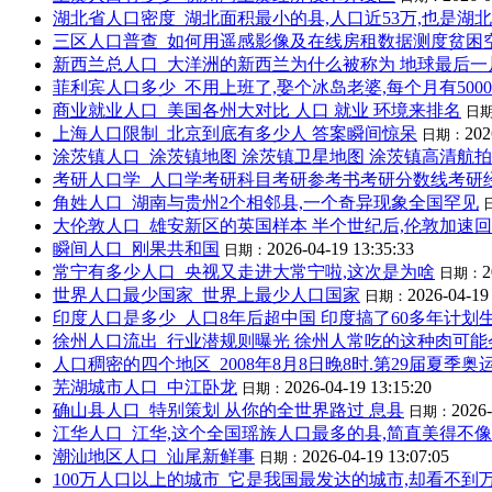
湖北省人口密度_湖北面积最小的县,人口近53万,也是湖
三区人口普查_如何用遥感影像及在线房租数据测度贫困
新西兰总人口_大洋洲的新西兰为什么被称为 地球最后一
菲利宾人口多少_不用上班了,娶个冰岛老婆,每个月有500
商业就业人口_美国各州大对比 人口 就业 环境来排名
日
上海人口限制_北京到底有多少人 答案瞬间惊呆
202
日期：
涂茨镇人口_涂茨镇地图 涂茨镇卫星地图 涂茨镇高清航拍
考研人口学_人口学考研科目考研参考书考研分数线考研
角姓人口_湖南与贵州2个相邻县,一个奇异现象全国罕见
大伦敦人口_雄安新区的英国样本 半个世纪后,伦敦加速回
瞬间人口_刚果共和国
2026-04-19 13:35:33
日期：
常宁有多少人口_央视又走进大常宁啦,这次是为啥
2
日期：
世界人口最少国家_世界上最少人口国家
2026-04-19
日期：
印度人口是多少_人口8年后超中国 印度搞了60多年计划
徐州人口流出_行业潜规则曝光 徐州人常吃的这种肉可能
人口稠密的四个地区_2008年8月8日晚8时.第29届夏
芜湖城市人口_中江卧龙
2026-04-19 13:15:20
日期：
确山县人口_特别策划 从你的全世界路过 息县
2026-
日期：
江华人口_江华,这个全国瑶族人口最多的县,简直美得不
潮汕地区人口_汕尾新鲜事
2026-04-19 13:07:05
日期：
100万人口以上的城市_它是我国最发达的城市,却看不到