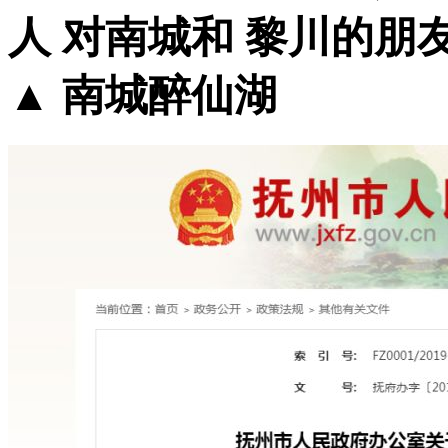
人 对南城和 黎川的朋
▲ 南城醉仙湖