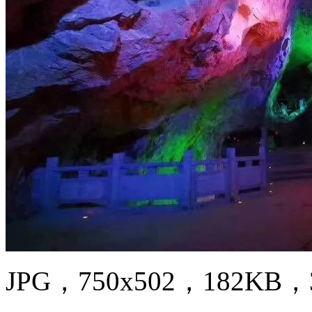
JPG，750x502，182KB，3