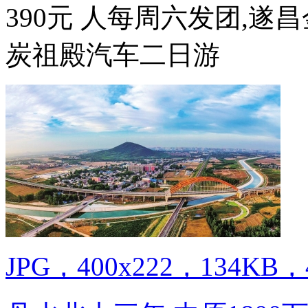
390元 人每周六发团,遂
炭祖殿汽车二日游
JPG，400x222，134KB，4