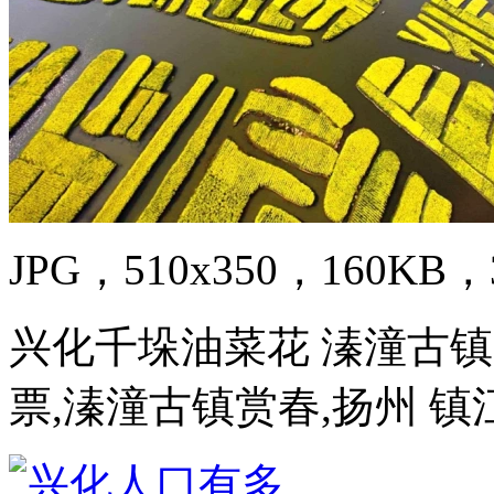
JPG，510x350，160KB，3
兴化千垛油菜花 溱潼古镇
票,溱潼古镇赏春,扬州 