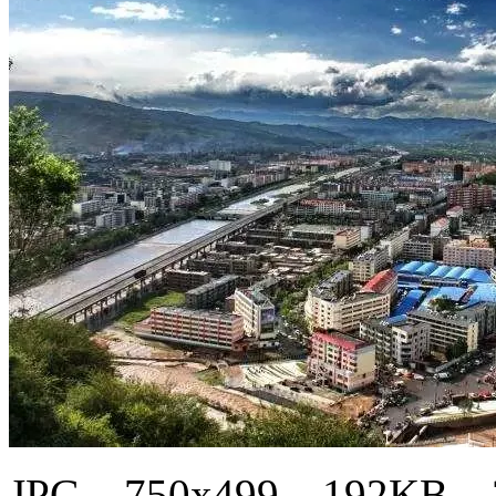
JPG，750x499，192KB，3