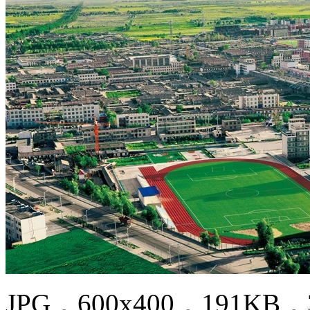
JPG，600x400，191KB，3