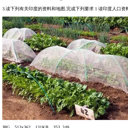
3.读下列有关印度的资料和地图.完成下列要求 1 读印度人口资料.
JPG，513x362，131KB，353_249