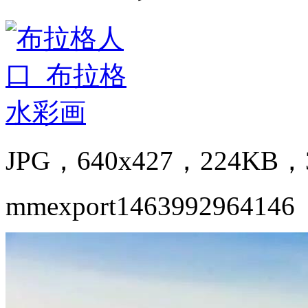
JPG，640x427，224KB，3
mmexport1463992964146