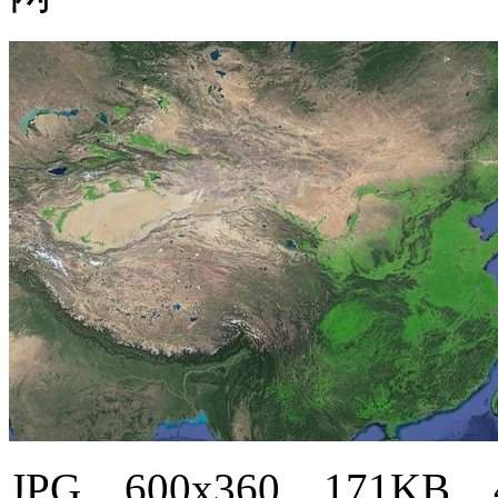
JPG，600x360，171KB，4