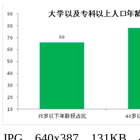
JPG，640x387，131KB，4