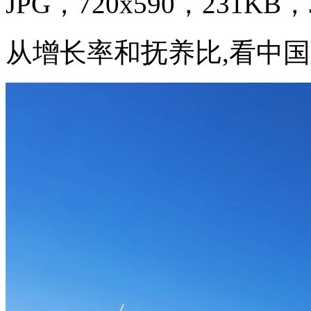
JPG，720x590，231KB，3
从增长率和抚养比,看中