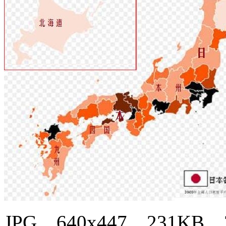
JPG，640x447，231KB，3