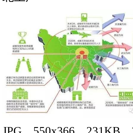
JPG，550x366，231KB，3