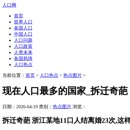
人口网
首页
世界人口
各国人口
中国人口
人口问题
人口政策
人类未来
各国风情
人口热点
当前位置：
首页
>
人口热点
>
热点图片
>
现在人口最多的国家_拆迁奇葩 
日期：2026-04-19 类别：
热点图片
浏览：
拆迁奇葩 浙江某地11口人结离婚23次,这