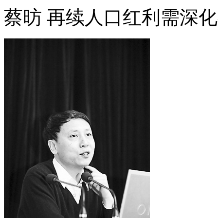
蔡昉 再续人口红利需深