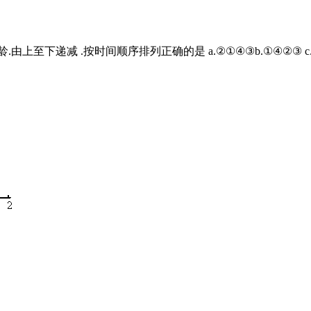
至下递减 .按时间顺序排列正确的是 a.②①④③b.①④②③ c.