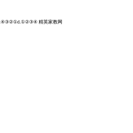
④③②①d.①②③④ 精英家教网