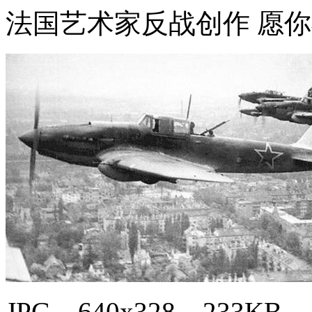
法国艺术家反战创作 愿
JPG，640x328，233KB，4